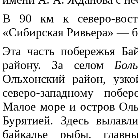
В 90 км к северо-вост
«Сибирская Ривьера» — б
Эта часть побережья Ба
району. За селом
Бол
Ольхонский рай­он, узк
севе­ро-западному поб
Малое море и остров Оль
Бурятией. Здесь вылавл
байкалье рыбы, главн