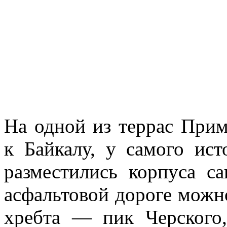
На одной из террас Прим
к Байкалу, у самого ис­
размести­лись корпуса с
асфальтовой дороге можн
хребта — пик Черско­го