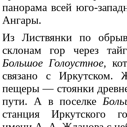
панорама всей юго-запад
Ангары.
Из Листвянки по обрыв
склонам гор через тай
Большое Голоустное,
ко
связано с Иркутском. 
пещеры — стоянки древнег
пути. А в по­селке
Бол
станция Иркутского гос
имени А. А. Жданова с не