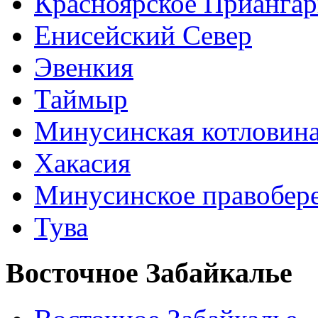
Красноярское Приангар
Енисейский Север
Эвенкия
Таймыр
Минусинская котловин
Хакасия
Минусинское правобер
Тува
Восточное Забайкалье