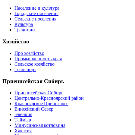
Население и культура
Городские поселения
Сельские поселения
Культура
Традиции
Хозяйство
Про хозяйство
Промышленность края
Сельское хозяйство
Транспорт
Приенисейская Сибирь
Приенисейская Сибирь
Центрально-Красноярский район
Красноярское Приангарье
Енисейский Север
Эвенкия
Таймыр
Минусинская котловина
Хакасия