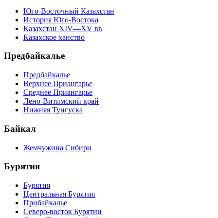
Юго-Восточный Казахстан
История Юго-Востока
Казахстан XIV—XV вв
Казахское ханство
Предбайкалье
Предбайкалье
Верхнее Приангарье
Среднее Приангарье
Лено-Витимский край
Нижняя Тунгуска
Байкал
Жемчужина Сибири
Бурятия
Бурятия
Центральная Бурятия
Прибайкалье
Северо-восток Бурятии