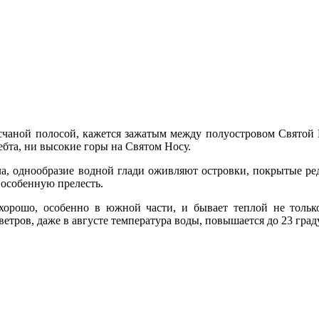
счаной полосой, кажется зажатым между полуостровом Святой Н
бта, ни высокие горы на Святом Носу.
а, однообразие водной глади оживляют островки, покры­тые ред
 особенную прелесть.
я хорошо, особенно в южной части, и бывает теплой не тольк
етров, даже в августе температура воды, повышается до 23 град