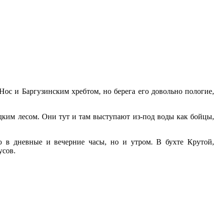
ос и Баргузинским хребтом, но берега его довольно пологие,
ким лесом. Они тут и там высту­пают из-под воды как бойцы,
о в дневные и вечерние часы, но и утром. В бухте Кру­той,
усов.