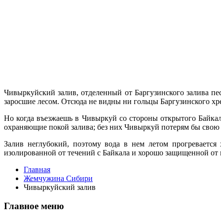
Чивыркуйский залив, отделенный от Баргузинского залива пе
заросшие лесом. Отсюда не видны ни гольцы Баргузинского хре
Но когда въезжаешь в Чивыркуй со стороны открытого Байкал
охраняющие покой залива; без них Чивыркуй потерям бы свою
Залив неглу­бокий, поэтому вода в нем летом прогре­ваетс
изолированной от течений с Байкала и хорошо защищенной от в
Главная
Жемчужина Сибири
Чивыркуйский залив
Главное меню