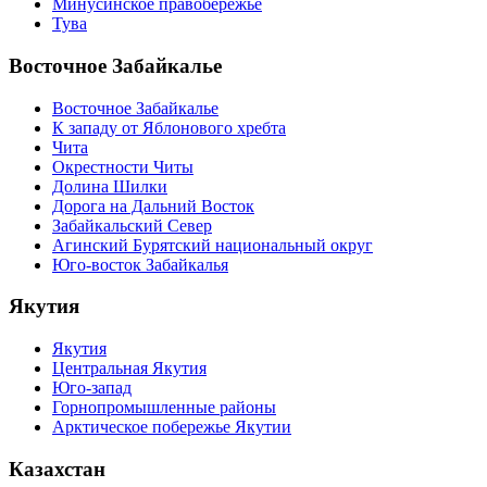
Минусинское правобережье
Тува
Восточное Забайкалье
Восточное Забайкалье
К западу от Яблонового хребта
Чита
Окрестности Читы
Долина Шилки
Дорога на Дальний Восток
Забайкальский Север
Агинский Бурятский национальный округ
Юго-восток Забайкалья
Якутия
Якутия
Центральная Якутия
Юго-запад
Горнопромышленные районы
Арктическое побережье Якутии
Казахстан