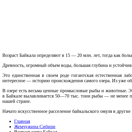
Возраст Байкала определяют в 15 — 20 млн. лет, тогда как боль
Древность, огромный объем воды, большая глубина и устойчив
Это единственная в своем роде гигантская естественная лаб
интересное — историю происхождения самого озера. Из уже об­
В озере есть весьма ценные промысловые рыбы и животные. Это
в Байкале вылав­ливается 50—70 тыс. тонн рыбы — не менее 
нашей стране.
Начато искусственное расселение байкальского омуля в другие
Главная
Жемчужина Сибири
Возраст озера Байкал