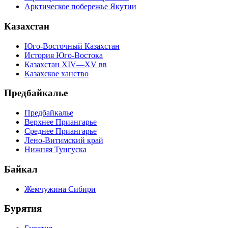
Арктическое побережье Якутии
Казахстан
Юго-Восточный Казахстан
История Юго-Востока
Казахстан XIV—XV вв
Казахское ханство
Предбайкалье
Предбайкалье
Верхнее Приангарье
Среднее Приангарье
Лено-Витимский край
Нижняя Тунгуска
Байкал
Жемчужина Сибири
Бурятия