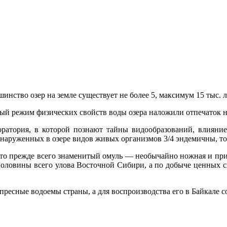
шинство озер на земле существует не более 5, максимум 15 тыс. л
ый ре­жим
физических свойств воды озера на­ложили отпечаток 
оратория, в которой по­знают тайны видообразований, влияни
наруженных в озере видов живых орга­низмов 3/4
эндемичны, то 
 прежде всего зна­менитый омуль — необычайно ножная и приятн
половины всего улова Восточной Сибири, а по добыче ценных с
 пресные во­доемы страны, а для воспроиз­водства его в Байка