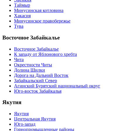
Таймыр
Минусинская котловина
Хакасия
Минусинское правобережье
Тува
Восточное Забайкалье
Восточное Забайкалье
К западу от Яблонового хребта
Чита
Окрестности Читы
Долина Шилки
Дорога на Дальний Восток
Забайкальский Север
Агинский Бурятский национальный округ
Юго-восток Забайкалья
Якутия
Якутия
Центральная Якутия
Юго-запад
Горнопромышленные районы