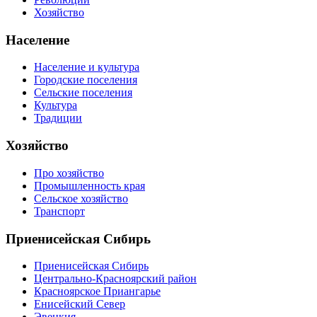
Хозяйство
Население
Население и культура
Городские поселения
Сельские поселения
Культура
Традиции
Хозяйство
Про хозяйство
Промышленность края
Сельское хозяйство
Транспорт
Приенисейская Сибирь
Приенисейская Сибирь
Центрально-Красноярский район
Красноярское Приангарье
Енисейский Север
Эвенкия