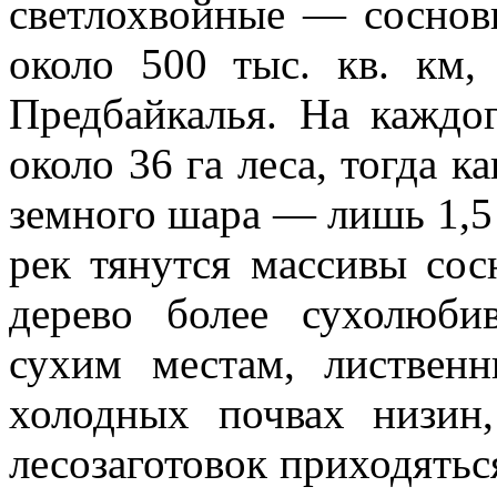
светлохвойные — сос­но
около 500 тыс. кв. км,
Предбайкалья. На каждо
около 36 га леса, тогда к
земного шара — лишь 1,5 
рек тянутся массивы сос
дерево более су­холюб
сухим местам, листве
холодных почвах низин
лесозаготовок приходятьс