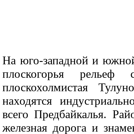
На юго-западной и южно
плоскогорья рельеф с
плоскохолми­стая Тулун
находятся индустриаль
всего Предбайкалья. Рай
железная доро­га и знам