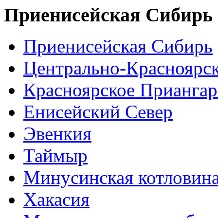
Приенисейская Сибирь
Приенисейская Сибирь
Центрально-Красноярс
Красноярское Приангар
Енисейский Север
Эвенкия
Таймыр
Минусинская котловин
Хакасия