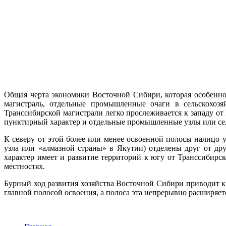
Общая черта экономики Восточной Си­бири, которая особенно 
магистраль, отдельные промышленные очаги в сельско­хоз
Транссибирской магистрали легко прослеживается к западу от
пунктирный характер и отдельные промыш­ленные узлы или сел
К северу от этой более или менее осво­енной полосы налицо
узла или «ал­мазной страны» в Якутии) отделены друг от др
характер имеет и развитие терри­торий к югу от Транссибир
местностях.
Бурный ход развития хозяйства Восточ­ной Сибири приводит 
главной полосой освоения, а полоса эта непрерыв­но расширяет