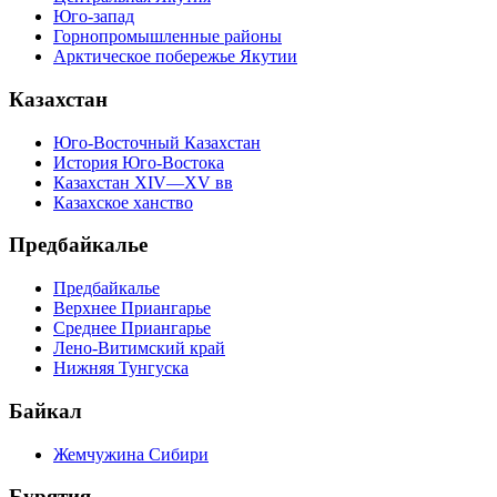
Юго-запад
Горнопромышленные районы
Арктическое побережье Якутии
Казахстан
Юго-Восточный Казахстан
История Юго-Востока
Казахстан XIV—XV вв
Казахское ханство
Предбайкалье
Предбайкалье
Верхнее Приангарье
Среднее Приангарье
Лено-Витимский край
Нижняя Тунгуска
Байкал
Жемчужина Сибири
Бурятия