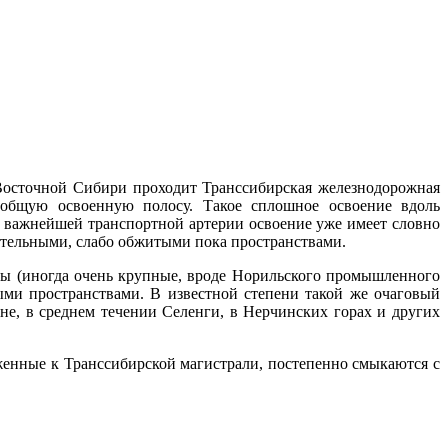
о Восточной Сибири проходит Транс­сибирская железнодорожная
 общую освоен­ную полосу. Такое сплошное освоение вдоль
ой важнейшей транспортной артерии освоение уже имеет словно
тельными, слабо обжитыми пока про­странствами.
ры (иногда очень крупные, вроде Но­рильского промышленного
ми пространст­вами. В известной степени такой же оча­говый
не, в среднем течении Селенги, в Нерчинских горах и других
енные к Транссибирской магист­рали, постепенно смыкаются с