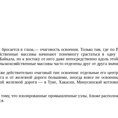
бросается в гла­за,— очаговость освоения. Только там, где п
яйственные массивы начинают поне­многу срастаться в одну
 Байкала, но к востоку от него даже непосредственно вдоль эт
ьскохозяйственные массивы часто отделены друг от друга значи
 уже действительно очаговый тин освоения: отдельные его цент
уга и от железной дороги большими, иногда вовсе не освоенны
ской железной дороги — в Туве, Хакасии, Минусинской котлови
к тому, что изоли­рованные промышленные узлы, ближе располож
ся.