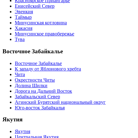
Красноярское Приангарье
Енисейский Север
Эвенкия
Таймыр
Минусинская котловина
Хакасия
Минусинское правобережье
Тува
Восточное Забайкалье
Восточное Забайкалье
К западу от Яблонового хребта
Чита
Окрестности Читы
Долина Шилки
Дорога на Дальний Восток
Забайкальский Север
Агинский Бурятский национальный округ
Юго-восток Забайкалья
Якутия
Якутия
Центральная Якутия